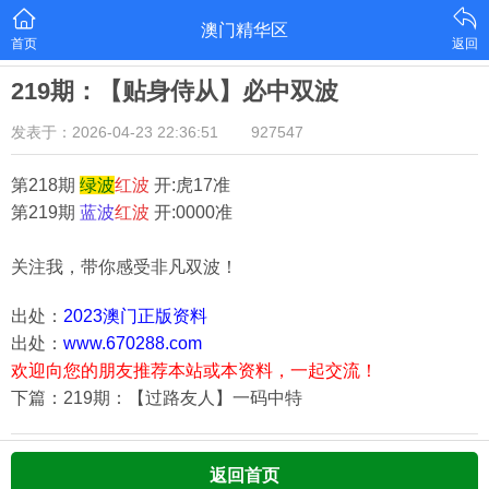
澳门精华区
首页
返回
219期：【贴身侍从】必中双波
发表于：2026-04-23 22:36:51
927547
第218期
绿
波
红
波
开:虎17准
第219期
蓝
波
红
波
开:0000准
关注我，带你感受非凡双波！
出处：
2023澳门正版资料
出处：
www.670288.com
欢迎向您的朋友推荐本站或本资料，一起交流！
下篇：219期：【过路友人】一码中特
返回首页