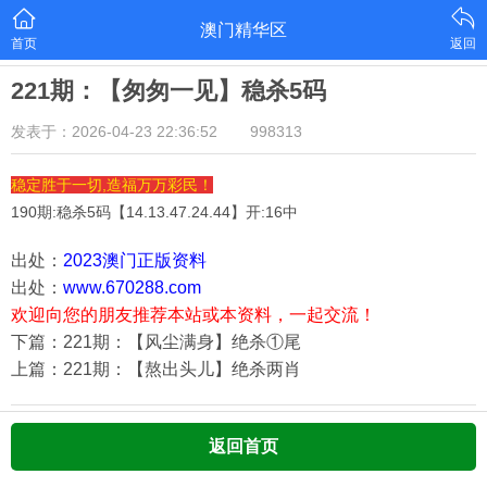
澳门精华区
首页
返回
221期：【匆匆一见】稳杀5码
发表于：2026-04-23 22:36:52
998313
稳定胜于一切,造福万万彩民！
190期:稳杀5码【
14.13.47.24.44
】开:16中
出处：
2023澳门正版资料
出处：
www.670288.com
欢迎向您的朋友推荐本站或本资料，一起交流！
下篇：221期：【风尘满身】绝杀①尾
上篇：221期：【熬出头儿】绝杀两肖
返回首页