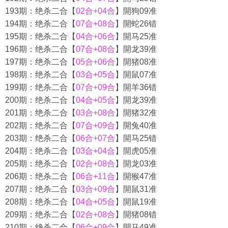
193期：绝杀二合【
02合+04合
】開狗09准
194期：绝杀二合【
07合+08合
】開蛇26错
195期：绝杀二合【
04合+06合
】開马25准
196期：绝杀二合【
07合+08合
】開龙39准
197期：绝杀二合【
05合+06合
】開猪08准
198期：绝杀二合【
03合+05合
】開鼠07准
199期：绝杀二合【
07合+09合
】開羊36错
200期：绝杀二合【
04合+05合
】開龙39准
201期：绝杀二合【
03合+08合
】開猪32准
202期：绝杀二合【
07合+09合
】開兔40准
203期：绝杀二合【
06合+07合
】開马25错
204期：绝杀二合【
03合+04合
】開虎05准
205期：绝杀二合【
02合+08合
】開龙03准
206期：绝杀二合【
06合+11合
】開猴47准
207期：绝杀二合【
03合+09合
】開鼠31准
208期：绝杀二合【
04合+05合
】開鼠19准
209期：绝杀二合【
02合+08合
】開猪08错
210期：绝杀二合【
06合+09合
】開马49准