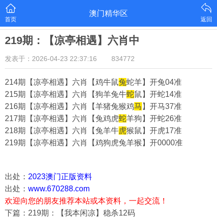
澳门精华区
首页
返回
219期：【凉亭相遇】六肖中
发表于：2026-04-23 22:37:16
834772
214期【凉亭相遇】六肖【鸡牛鼠
兔
蛇羊】
开兔04准
215期【凉亭相遇】六肖【狗羊兔牛
蛇
鼠】
开蛇14准
216期【凉亭相遇】六肖【羊猪兔猴鸡
马
】
开马37准
217期【凉亭相遇】六肖【兔鸡虎
蛇
羊狗】
开蛇26准
218期【凉亭相遇】六肖【兔羊牛
虎
猴鼠】
开虎17准
219期【凉亭相遇】六肖【鸡狗虎兔羊猴】
开0000准
出处：
2023澳门正版资料
出处：
www.670288.com
欢迎向您的朋友推荐本站或本资料，一起交流！
下篇：219期：【我本闲凉】稳杀12码