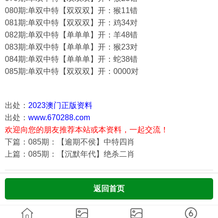
080期:单双中特【双双双
】开：猴11错
081期:单双中特【双双双
】开：鸡34对
082期:单双中特【
单单单
】开：羊48错
083期:单双中特【单单单
】开：猴23对
084期:单双中特【单单单
】开：蛇38错
085期:单双中特【
双双双
】开：0000对
出处：
2023澳门正版资料
出处：
www.670288.com
欢迎向您的朋友推荐本站或本资料，一起交流！
下篇：085期：【逾期不侯】中特四肖
上篇：085期：【沉默年代】绝杀二肖
返回首页