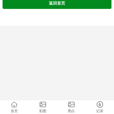
返回首页
首页
彩图
黑白
记录