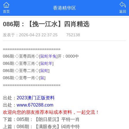
香港精华区
首页
返回
086期：【挽一江水】四肖精选
发表于：2026-04-23 22:37:25
752138
=========================
086期:◇至尊四肖◇
[鼠蛇羊兔
]开：0000中
086
期:◇至尊三肖◇[
鼠蛇羊
]
086
期:◇至尊二肖◇[
鼠蛇
]
086
期:◇至尊一肖◇[
鼠
]
=========================
出处：
2023澳门正版资料
出处：
www.670288.com
欢迎向您的朋友推荐本站或本资料，一起交流！
下篇：085期：【朗日星沉】平特一肖
上篇：086期：【满眼春光】⑷肖中特