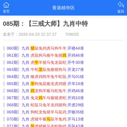
香港精华区
首页
返回
085期：【三戒大师】九肖中特
发表于：2026-04-23 22:37:27
709025
〖060期〗九肖:
猪
鼠兔鸡虎马狗牛羊
:开猪44准
〖061期〗九肖:
虎鼠狗马猴牛兔猪
鸡
:开鸡46准
〖062期〗九肖:
虎
牛
羊猪马兔龙鼠蛇
:开牛30准
〖063期〗九肖:
牛蛇
龙
鼠兔猴猪狗马
:开龙27准
〖064期〗九肖:
猴虎鸡狗羊兔牛蛇鼠
:开马01错
〖065期〗九肖:
羊
狗兔鼠猴龙虎鸡猪
:开羊24准
〖066期〗九肖:
鸡
龙狗羊猴马蛇兔牛
:开鸡46准
〖067期〗九肖:
兔龙
鸡
牛马猴猪虎蛇
:开鸡10准
〖068期〗九肖:
蛇鼠马兔羊龙鸡猪狗
:开虎29错
〖069期〗九肖:
狗蛇龙兔猪羊马鼠鸡
:开猴35错
〖070期〗九肖:
虎猪牛猴
马
鼠羊兔鸡
:开马13准
〖071期〗九肖:
鼠
虎猪猴马羊蛇狗鸡
:开鼠43准