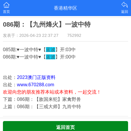
香港精华区
首页
返回
086期：【九州烽火】一波中特
发表于：2026-04-23 22:37:27
752992
085期:♥一波中特♥【
蓝波
】开:03中
086期:♥一波中特♥【
蓝波
】开:00中
出处：
2023澳门正版资料
出处：
www.670288.com
欢迎向您的朋友推荐本站或本资料，一起交流！
下篇：086期：【敌国来犯】家禽野兽
上篇：086期：【三戒大师】九肖中特
返回首页